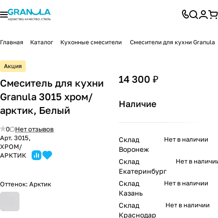
Главная
Каталог
Кухонные смесители
Смесители для кухни Granula
Акция
14 300 ₽
Смеситель для кухни
Granula 3015 хром/
Наличие
арктик, Белый
0
Нет отзывов
Арт.
3015,
Склад
Нет в наличии
XРОМ/
Воронеж
АРКТИК
Склад
Нет в наличи
Екатеринбург
Склад
Нет в наличии
Оттенок:
Арктик
Казань
Склад
Нет в наличии
Краснодар