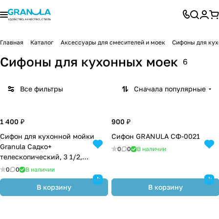
Главная
Каталог
Аксессуары для смесителей и моек
Сифоны для ку
Сифоны для кухонных моек
6
Все фильтры
Сначала популярные
1 400 ₽
900 ₽
Сифон для кухонной мойки
Сифон GRANULA СФ-0021
Granula Садко+
0
0
В наличии
телескопический, 3 1/2,
прямоугольный перелив
0
0
В наличии
(СФ-0044/СН 558-25)
В корзину
В корзину