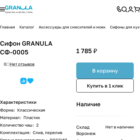
Главная
Каталог
Аксессуары для смесителей и моек
Сифоны для ку
Сифон GRANULA
1 785 ₽
СФ-0005
0
Нет отзывов
В корзину
Купить в 1 клик
Характеристики
Наличие
Форма
:
Классическая
Материал
:
Пластик
Количество чаш
:
2
Склад
Нет в наличии
Комплектация
:
Слив, перелив
Воронеж
Страна производитель
:
РОССИЯ