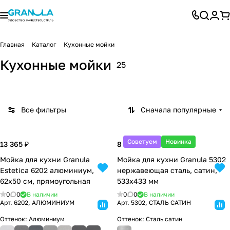
Главная
Каталог
Кухонные мойки
Kitchen
Standar
Кухонные мойки
25
Space
Granula
Estetica
t
Все фильтры
Сначала популярные
Советуем
Новинка
13 365 ₽
8 850 ₽
Мойка для кухни Granula
Мойка для кухни Granula 5302
Estetica 6202 алюминиум,
нержавеющая сталь, сатин,
62х50 см, прямоугольная
533х433 мм
0
0
В наличии
0
0
В наличии
Арт.
6202, АЛЮМИНИУМ
Арт.
5302, СТАЛЬ САТИН
Оттенок:
Алюминиум
Оттенок:
Сталь сатин