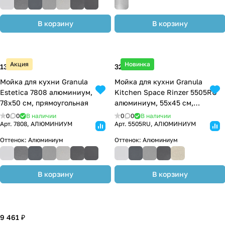
В корзину
В корзину
Акция
Новинка
13 200 ₽
32 500 ₽
Мойка для кухни Granula
Мойка для кухни Granula
Estetica 7808 алюминиум,
Kitchen Space Rinzer 5505RU
78х50 см, прямоугольная
алюминиум, 55х45 см,
прямоугольная
0
0
В наличии
0
0
В наличии
Арт.
7808, АЛЮМИНИУМ
Арт.
5505RU, АЛЮМИНИУМ
Оттенок:
Алюминиум
Оттенок:
Алюминиум
В корзину
В корзину
9 461 ₽