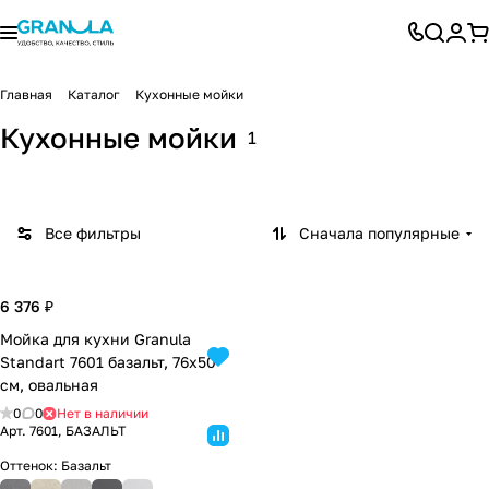
Главная
Каталог
Кухонные мойки
Kitchen
Standar
Кухонные мойки
1
Space
Granula
Estetica
t
Все фильтры
Сначала популярные
6 376 ₽
Мойка для кухни Granula
Standart 7601 базальт, 76х50
см, овальная
0
0
Нет в наличии
Арт.
7601, БАЗАЛЬТ
Оттенок:
Базальт