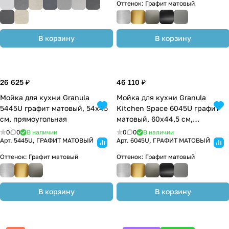
Оттенок:
Графит матовый
В корзину
В корзину
26 625 ₽
46 110 ₽
Мойка для кухни Granula
Мойка для кухни Granula
5445U графит матовый, 54х45
Kitchen Space 6045U графит
см, прямоугольная
матовый, 60х44,5 см,
прямоугольная
0
0
В наличии
0
0
В наличии
Арт.
5445U, ГРАФИТ МАТОВЫЙ
Арт.
6045U, ГРАФИТ МАТОВЫЙ
Оттенок:
Графит матовый
Оттенок:
Графит матовый
В корзину
В корзину