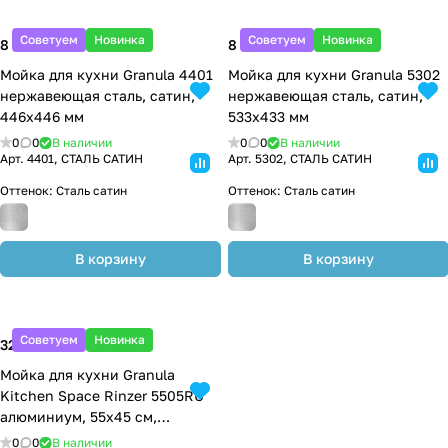
Советуем
Новинка
Советуем
Новинка
8 100 ₽
8 850 ₽
Мойка для кухни Granula 4401
Мойка для кухни Granula 5302
нержавеющая сталь, сатин,
нержавеющая сталь, сатин,
446х446 мм
533х433 мм
0
0
В наличии
0
0
В наличии
Арт.
4401, СТАЛЬ САТИН
Арт.
5302, СТАЛЬ САТИН
Оттенок:
Сталь сатин
Оттенок:
Сталь сатин
В корзину
В корзину
Советуем
Новинка
32 500 ₽
Мойка для кухни Granula
Kitchen Space Rinzer 5505RU
алюминиум, 55х45 см,
прямоугольная
0
0
В наличии