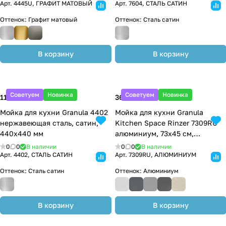
Арт.
4445U, ГРАФИТ МАТОВЫЙ
Арт.
7604, СТАЛЬ САТИН
Оттенок:
Графит матовый
Оттенок:
Сталь сатин
В корзину
В корзину
Советуем
Новинка
Советуем
Новинка
11 600 ₽
36 600 ₽
Мойка для кухни Granula 4402
Мойка для кухни Granula
нержавеющая сталь, сатин,
Kitchen Space Rinzer 7309RU
440х440 мм
алюминиум, 73х45 см,
прямоугольная
0
0
В наличии
0
0
В наличии
Арт.
4402, СТАЛЬ САТИН
Арт.
7309RU, АЛЮМИНИУМ
Оттенок:
Сталь сатин
Оттенок:
Алюминиум
В корзину
В корзину