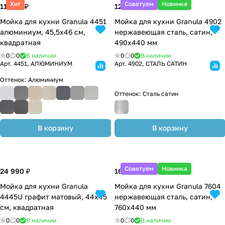
Хит
Советуем
Новинка
11 090 ₽
12 300 ₽
Мойка для кухни Granula 4451
Мойка для кухни Granula 4902
алюминиум, 45,5х46 см,
нержавеющая сталь, сатин,
квадратная
490х440 мм
0
0
В наличии
0
0
В наличии
Арт.
4451, АЛЮМИНИУМ
Арт.
4902, СТАЛЬ САТИН
Оттенок:
Алюминиум
Оттенок:
Сталь сатин
В корзину
В корзину
Советуем
Новинка
24 990 ₽
16 700 ₽
Мойка для кухни Granula
Мойка для кухни Granula 7604
4445U графит матовый, 44х45
нержавеющая сталь, сатин,
см, квадратная
760х440 мм
0
0
В наличии
0
0
В наличии