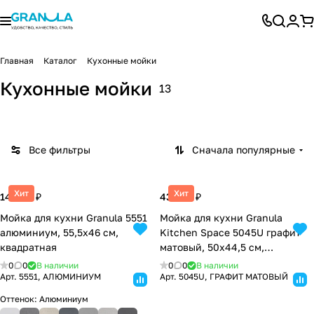
Главная
Каталог
Кухонные мойки
Kitchen
Standar
Кухонные мойки
13
Space
Granula
Estetica
t
Все фильтры
Сначала популярные
Хит
Хит
14 660 ₽
43 920 ₽
Мойка для кухни Granula 5551
Мойка для кухни Granula
алюминиум, 55,5х46 см,
Kitchen Space 5045U графит
квадратная
матовый, 50х44,5 см,
прямоугольная
0
0
В наличии
0
0
В наличии
Арт.
5551, АЛЮМИНИУМ
Арт.
5045U, ГРАФИТ МАТОВЫЙ
Оттенок:
Алюминиум