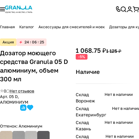
Главная
Каталог
Аксессуары для смесителей и моек
Дозаторы для к
Акция
24
06
25
1 068.75 ₽
1 125 ₽
Дозатор моющего
-5%
средства Granula 05 D
алюминиум, объем
Наличие
300 мл
0
Нет отзывов
Склад
Нет в наличии
Арт.
05 D,
Воронеж
АЛЮМИНИУМ
Склад
Нет в наличи
Екатеринбург
Склад
Нет в наличии
Оттенок:
Алюминиум
Казань
Склад
Нет в наличии