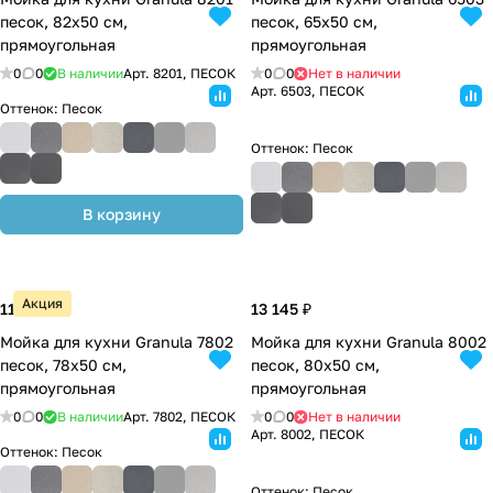
песок, 82х50 см,
песок, 65х50 см,
прямоугольная
прямоугольная
0
0
В наличии
Арт.
8201, ПЕСОК
0
0
Нет в наличии
Арт.
6503, ПЕСОК
Оттенок:
Песок
Оттенок:
Песок
В корзину
Акция
11 176 ₽
13 145 ₽
Мойка для кухни Granula 7802
Мойка для кухни Granula 8002
песок, 78х50 см,
песок, 80х50 см,
прямоугольная
прямоугольная
0
0
В наличии
Арт.
7802, ПЕСОК
0
0
Нет в наличии
Арт.
8002, ПЕСОК
Оттенок:
Песок
Оттенок:
Песок