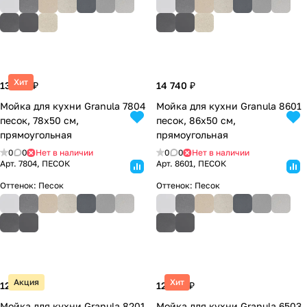
Хит
13 035 ₽
14 740 ₽
Мойка для кухни Granula 7804
Мойка для кухни Granula 8601
песок, 78х50 см,
песок, 86х50 см,
прямоугольная
прямоугольная
0
0
Нет в наличии
0
0
Нет в наличии
Арт.
7804, ПЕСОК
Арт.
8601, ПЕСОК
Оттенок:
Песок
Оттенок:
Песок
Акция
Хит
12 672 ₽
12 265 ₽
Мойка для кухни Granula 8201
Мойка для кухни Granula 6503