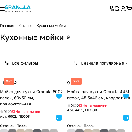
Главная
Каталог
Кухонные мойки
Kitchen
Standar
Кухонные мойки
9
Space
Granula
Estetica
t
Все фильтры
Сначала популярные
Хит
Хит
11 440 ₽
9 900 ₽
Мойка для кухни Granula 6002
Мойка для кухни Granula 4451
песок, 60х50 см,
песок, 45,5х46 см, квадратная
прямоугольная
0
0
Нет в наличии
Арт.
4451, ПЕСОК
0
0
Нет в наличии
Арт.
6002, ПЕСОК
Оттенок:
Песок
Оттенок:
Песок