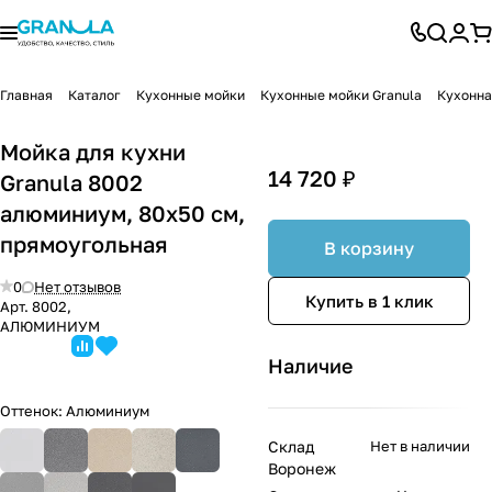
Главная
Каталог
Кухонные мойки
Кухонные мойки Granula
Кухонна
Мойка для кухни
14 720 ₽
Granula 8002
алюминиум, 80х50 см,
прямоугольная
В корзину
0
Нет отзывов
Купить в 1 клик
Арт.
8002,
АЛЮМИНИУМ
Наличие
Оттенок:
Алюминиум
Склад
Нет в наличии
Воронеж