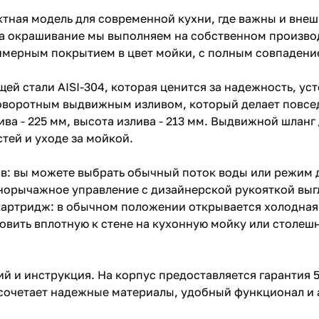
ектная модель для современной кухни, где важны и внеш
, а окрашивание мы выполняем на собственном произво
имерным покрытием в цвет мойки, с полным совпадение
й стали AISI-304, которая ценится за надежность, уст
поворотным выдвижным изливом, который делает повсе
ва - 225 мм, высота излива - 213 мм. Выдвижной шланг
тей и уходе за мойкой.
в: вы можете выбрать обычный поток воды или режим 
орычажное управление с дизайнерской рукояткой выгл
артридж: в обычном положении открывается холодная в
овить вплотную к стене на кухонную мойку или столеш
 и инструкция. На корпус предоставляется гарантия 5 л
й сочетает надежные материалы, удобный функционал и