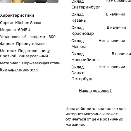
Склад
Нет в наличи
Екатеринбург
Склад
В наличии
Характеристики
Казань
Серия
:
Kitchen Space
Склад
В наличии
Модель
:
6045U
Краснодар
Установочный шкаф, мм
:
800
Склад
Нет в наличии
Форма
:
Прямоугольная
Москва
Монтаж
:
Под столешницу,
Склад
В наличии
Врезной, Универсальный
Новосибирск
Материал
:
Нержавеющая сталь
Склад
Нет в наличии
Все характеристики
Санкт-
Петербург
Нашли дешевле?
Цена действительна только для
интернет-магазина и может
отличаться от цен в розничных
магазинах