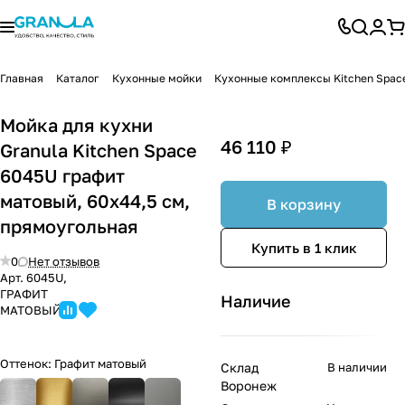
Главная
Каталог
Кухонные мойки
Кухонные комплексы Kitchen Space
Мойка для кухни
46 110 ₽
Granula Kitchen Space
6045U графит
матовый, 60х44,5 см,
В корзину
прямоугольная
Купить в 1 клик
0
Нет отзывов
Арт.
6045U,
ГРАФИТ
Наличие
МАТОВЫЙ
Оттенок:
Графит матовый
Склад
В наличии
Воронеж